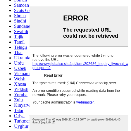
Samoan
Scots Gaelic
Shona
Sindhi
Sundanese
Swahili
Tajik
Tamil
Telugu
Thai
Ukrainian
Urdu
Uzbek
Vietnamese
Welsh
Xhosa
Yiddish
Yoruba
Zulu
Kinyarwanda
Tatar
Oriya
Turkmen
Uyghur